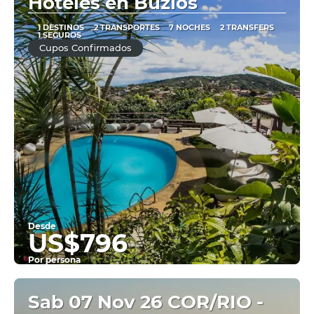
Hoteles en Buzios
1 DESTINOS
2 TRANSPORTES
7 NOCHES
2 TRANSFERS
1 SEGUROS
Cupos Confirmados
Desde
US$796
Por persona
Ver
Sab 07 Nov 26 COR/RIO -