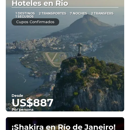
Hoteles en Rio
1 DESTINOS
2 TRANSPORTES
7 NOCHES
2 TRANSFERS
1 SEGUROS
Cupos Confirmados
Desde
US$887
Por persona
Ver
¡Shakira en Río de Janeiro!