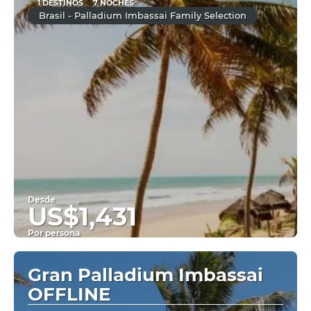
1 DESTINOS
7 NOCHES
Brasil - Palladium Imbassai Family Selection
Desde
US$1,431
Por persona
Ver
Gran Palladium Imbassai
OFFLINE