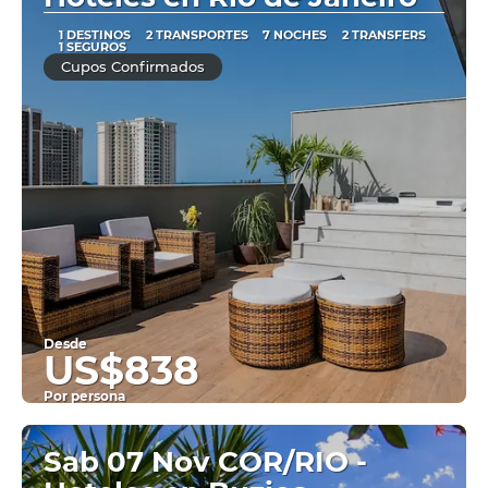
1 DESTINOS
2 TRANSPORTES
7 NOCHES
2 TRANSFERS
1 SEGUROS
Cupos Confirmados
Desde
US$838
Por persona
Ver
Sab 07 Nov COR/RIO -