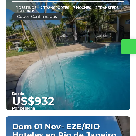
1 DESTINOS
2 TRANSPORTES
7 NOCHES
2 TRANSFERS
1 SEGUROS
Cupos Confirmados
Desde
US$932
Por persona
Ver
Dom 01 Nov- EZE/RIO
Hoteles en Rio de Janeiro