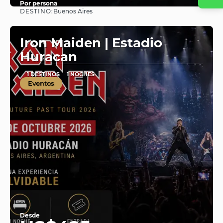
Por persona
DESTINO:
Buenos Aires
Ver
Iron Maiden | Estadio
Huracan
1 DESTINOS
1 NOCHES
Eventos
Desde