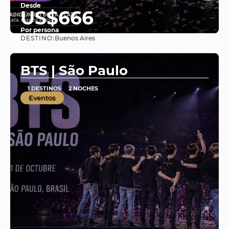
Desde
US$666
Por persona
DESTINO:
Buenos Aires
Ver
BTS | São Paulo
1 DESTINOS
2 NOCHES
Eventos