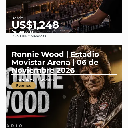
Desde
US$1,248
Por persona
DESTINO:
Mendoza
Ver
Ronnie Wood | Estadio
Movistar Arena | 06 de
Noviembre 2026
1 DESTINOS
1 NOCHES
Eventos