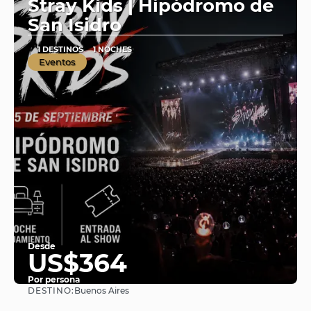
Stray Kids | Hipódromo de
San Isidro
1 DESTINOS
1 NOCHES
Eventos
Desde
US$364
Por persona
DESTINO:
Buenos Aires
Ver