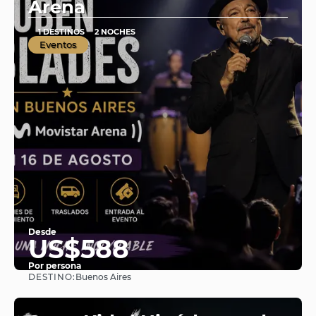
Arena
1 DESTINOS
2 NOCHES
Eventos
Desde
US$588
Por persona
DESTINO:
Buenos Aires
Ver