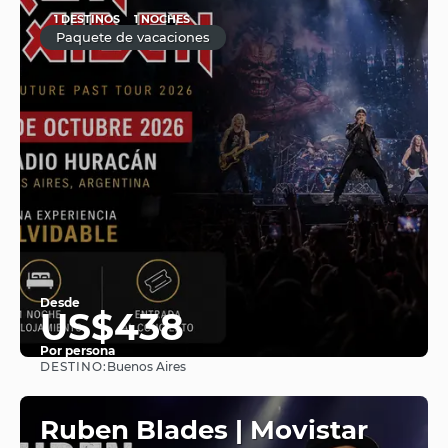
1 DESTINOS
1 NOCHES
Paquete de vacaciones
Desde
US$438
Por persona
DESTINO:
Buenos Aires
Ver
Ruben Blades | Movistar