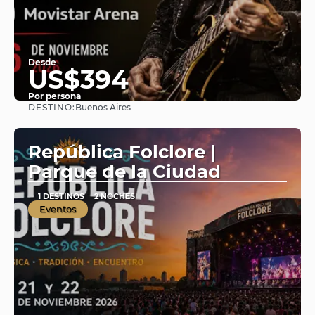
Desde
US$394
Por persona
DESTINO:
Buenos Aires
Ver
República Folclore |
Parque de la Ciudad
1 DESTINOS
2 NOCHES
Eventos