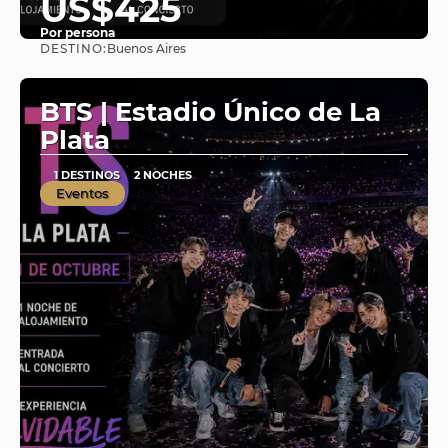
US$425
Por persona
DESTINO:
Buenos Aires
Ver
BTS | Estadio Único de La
Plata
1 DESTINOS
2 NOCHES
Eventos