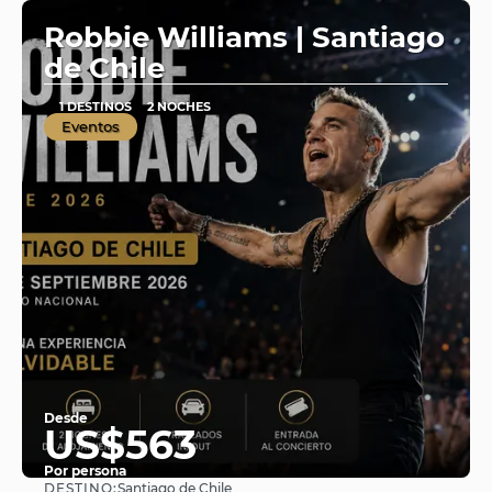
Robbie Williams | Santiago
de Chile
1 DESTINOS
2 NOCHES
Eventos
Desde
US$563
Por persona
DESTINO:
Santiago de Chile