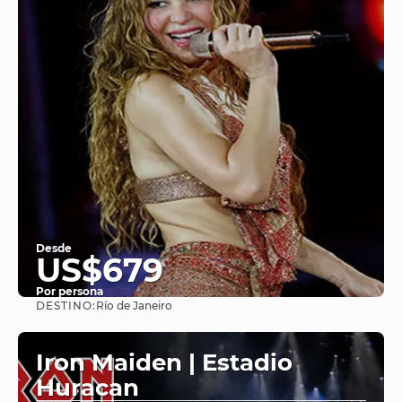
Desde
US$679
Por persona
DESTINO:
Río de Janeiro
Ver
Iron Maiden | Estadio
Huracan