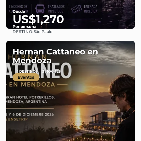
Desde
US$1,270
Por persona
DESTINO:
São Paulo
Ver
Hernan Cattaneo en
Mendoza
1 DESTINOS
3 NOCHES
Eventos