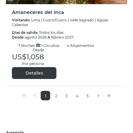
Amaneceres del Inca
Visitando:
Lima |
Cuzco/Cusco |
Valle Sagrado |
Aguas
Calientes
Días de salida:
Todos los dias
Desde
agosto 2026
A
febrero 2027
7
Noches
1 Circuitos
4 Alojamientos
Desde
US$1,058
Por persona
Detalles
1
2
3
4
5
Agencia