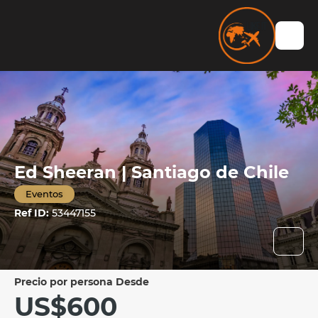
Ed Sheeran | Santiago de Chile
Eventos
Ref ID:
53447155
precio por persona Desde
US$600